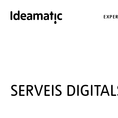
EXPER
Ideamatic
Digital
Experiences
Agència de
comunicació digital
especialitzada en trobar
SERVEIS DIGITAL
solucions a mida per a
cada projecte.