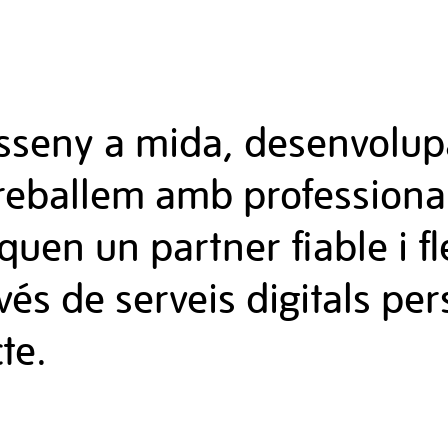
isseny a mida, desenvolu
Treballem amb professional
uen un partner fiable i f
vés de serveis digitals pe
te.