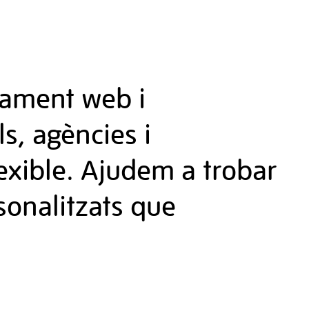
pament web i
s, agències i
lexible. Ajudem a trobar
rsonalitzats que