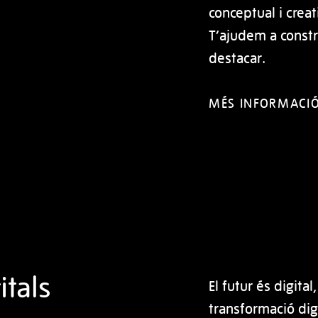
conceptual i creati
T’ajudem a constru
destacar.
MÉS INFORMACI
itals
El futur és digita
transformació dig