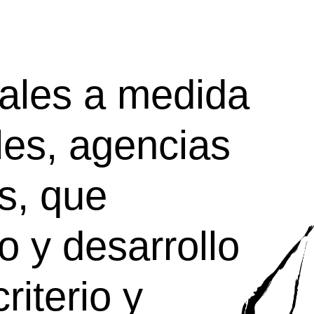
tales a medida
les, agencias
s, que
 y desarrollo
riterio y