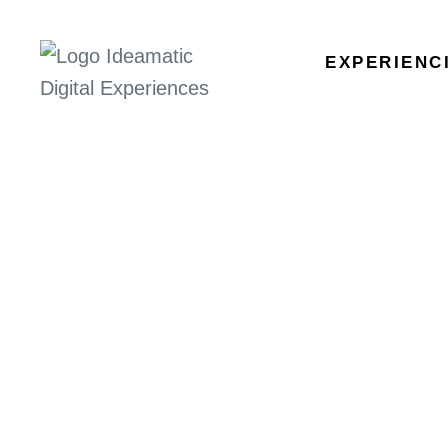
EXPERIENC
Ideamatic
Digital
Experiences
Agència de comunicació
digital especialitzada en
trobar solucions a mida
per a cada projecte.