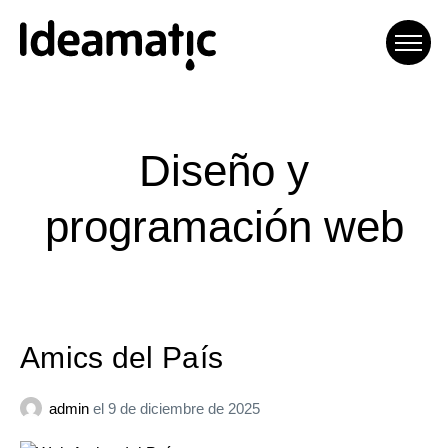
Ideamatic Digital
Experiences
Etiqueta:
Diseño y
Agència de comunicació digital
programación web
especialitzada en trobar
solucions a mida per a cada
projecte.
Amics del País
admin
el
9 de diciembre de 2025