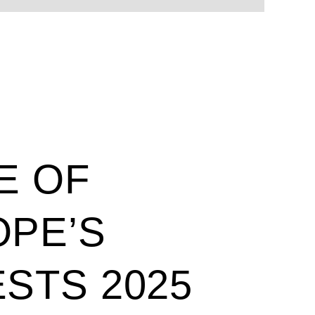
E OF
PE’S
STS 2025