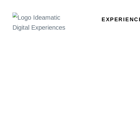
EXPERIENC
Ideamatic
Digital
Experiences
Agència de comunicació
digital especialitzada en
trobar solucions a mida
per a cada projecte.