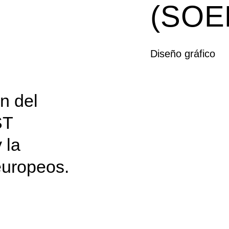
(SOE
Diseño gráfico
ón del
ST
 la
europeos.