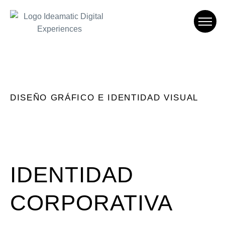
Ideamatic Digital
Experiences
DISEÑO GRÁFICO E IDENTIDAD VISUAL
Agència de comunicació digital
especialitzada en trobar
solucions a mida per a cada
projecte.
IDENTIDAD
CORPORATIVA