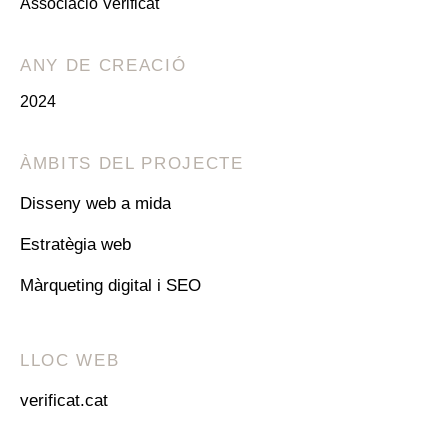
Associació Verificat
ANY DE CREACIÓ
2024
ÀMBITS DEL PROJECTE
Disseny web a mida
Estratègia web
Màrqueting digital i SEO
LLOC WEB
verificat.cat