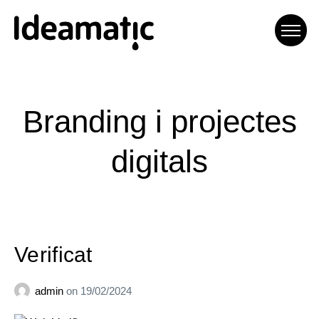
Ideamatic Digital
Experiences
Etiqueta:
Branding i projectes
Agència de comunicació digital
digitals
especialitzada en trobar
solucions a mida per a cada
projecte.
Verificat
admin
on
19/02/2024