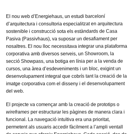
El nou web d’Energiehaus, un estudi barceloní
d’arquitectura i consultoria especialitzat en arquitectura
sostenible i construcció sota els estàndards de Casa
Pasiva (Passivhaus), va suposar un desafiament per
nosaltres. El nou lloc necessitava integrar una plataforma
corporativa amb diversos serveis, un Showroom, la
secció Showpass, una botiga en línia per a la venda de
cursos, una àrea d’esdeveniments i un bloc, exigint un
desenvolupament integral que cobrís tant la creació de la
imatge corporativa com el disseny i el desenvolupament
del web.
El projecte va començar amb la creació de prototips o
wireframes
per estructurar les pàgines de manera clara i
funcional. La navegació intuïtiva era una prioritat,
permetent als usuaris accedir fàcilment a l’ampli ventall
de serveis que ofereix Energiehaus. Cada secció, des de