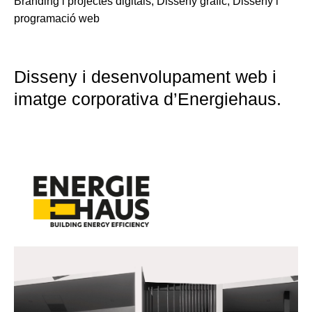
Branding i projectes digitals
, 
Disseny gràfic
, 
Disseny i
programació web
Disseny i desenvolupament web i
imatge corporativa d’Energiehaus.