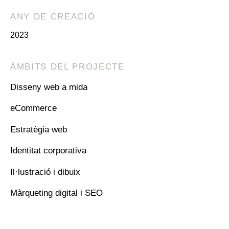
ANY DE CREACIÓ
2023
ÀMBITS DEL PROJECTE
Disseny web a mida
eCommerce
Estratègia web
Identitat corporativa
Il·lustració i dibuix
Màrqueting digital i SEO