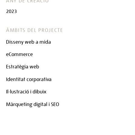
ANY DE CREACIÓ
2023
ÀMBITS DEL PROJECTE
Disseny web a mida
eCommerce
Estratègia web
Identitat corporativa
Il·lustració i dibuix
Màrqueting digital i SEO